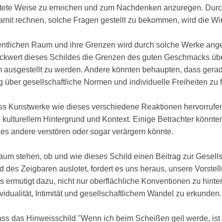
tete Weise zu erreichen und zum Nachdenken anzuregen. Durch
mit rechnen, solche Fragen gestellt zu bekommen, wird die Wir
fentlichen Raum und ihre Grenzen wird durch solche Werke ange
ckwert dieses Schildes die Grenzen des guten Geschmacks über
um ausgestellt zu werden. Andere könnten behaupten, dass gera
 über gesellschaftliche Normen und individuelle Freiheiten zu f
ass Kunstwerke wie dieses verschiedene Reaktionen hervorruf
ulturellem Hintergrund und Kontext. Einige Betrachter könnten
es andere verstören oder sogar verärgern könnte.
Raum stehen, ob und wie dieses Schild einen Beitrag zur Gesells
des Zeigbaren auslotet, fordert es uns heraus, unsere Vorstell
s ermutigt dazu, nicht nur oberflächliche Konventionen zu hinte
idualität, Intimität und gesellschaftlichem Wandel zu erkunden.
ass das Hinweisschild "Wenn ich beim Scheißen geil werde, ist 