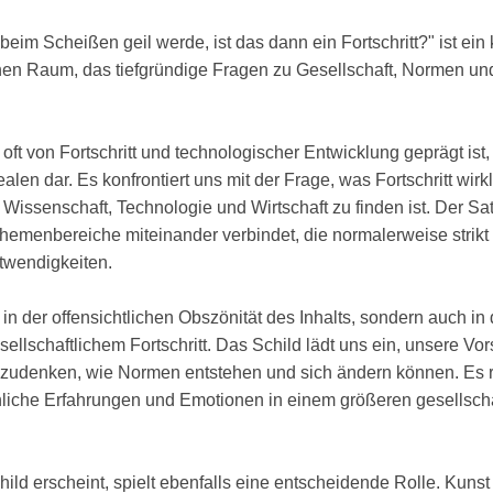
im Scheißen geil werde, ist das dann ein Fortschritt?" ist ein kr
chen Raum, das tiefgründige Fragen zu Gesellschaft, Normen u
oft von Fortschritt und technologischer Entwicklung geprägt ist, 
alen dar. Es konfrontiert uns mit der Frage, was Fortschritt wirk
Wissenschaft, Technologie und Wirtschaft zu finden ist. Der Sat
ei Themenbereiche miteinander verbindet, die normalerweise strik
twendigkeiten.
r in der offensichtlichen Obszönität des Inhalts, sondern auch i
lschaftlichem Fortschritt. Das Schild lädt uns ein, unsere Vo
hzudenken, wie Normen entstehen und sich ändern können. Es r
liche Erfahrungen und Emotionen in einem größeren gesellscha
ild erscheint, spielt ebenfalls eine entscheidende Rolle. Kunst