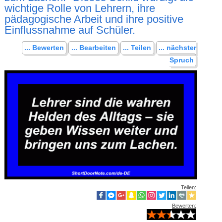
wichtige Rolle von Lehrern, ihre
pädagogische Arbeit und ihre positive
Einflussnahme auf Schüler.
... Bewerten
... Bearbeiten
... Teilen
... nächster
Spruch
Teilen:
Bewerten: