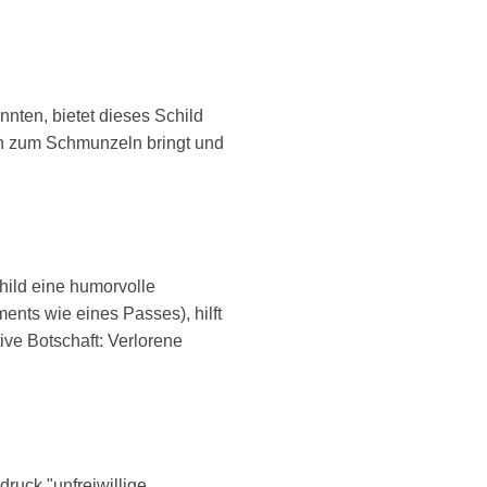
nten, bietet dieses Schild
den zum Schmunzeln bringt und
hild eine humorvolle
ments wie eines Passes), hilft
tive Botschaft: Verlorene
ruck "unfreiwillige