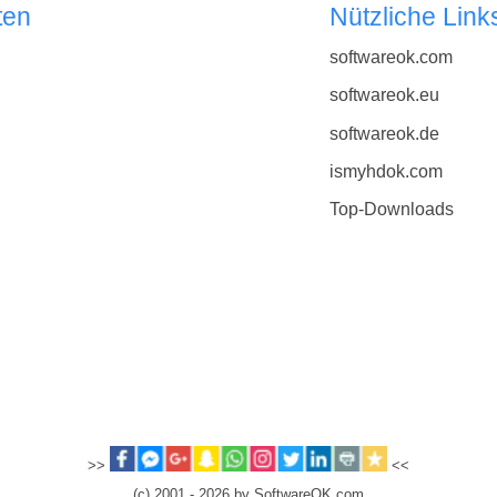
ten
Nützliche Link
softwareok.com
softwareok.eu
softwareok.de
ismyhdok.com
Top-Downloads
>>
<<
(c) 2001 - 2026 by SoftwareOK.com