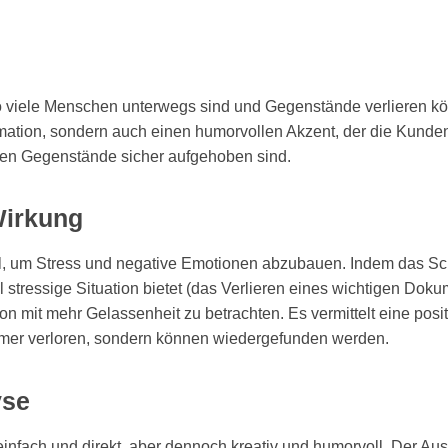
o viele Menschen unterwegs sind und Gegenstände verlieren kön
ormation, sondern auch einen humorvollen Akzent, der die Kun
enen Gegenstände sicher aufgehoben sind.
Wirkung
el, um Stress und negative Emotionen abzubauen. Indem das Sc
l stressige Situation bietet (das Verlieren eines wichtigen Doku
ion mit mehr Gelassenheit zu betrachten. Es vermittelt eine posi
mmer verloren, sondern können wiedergefunden werden.
yse
infach und direkt, aber dennoch kreativ und humorvoll. Der Ausd