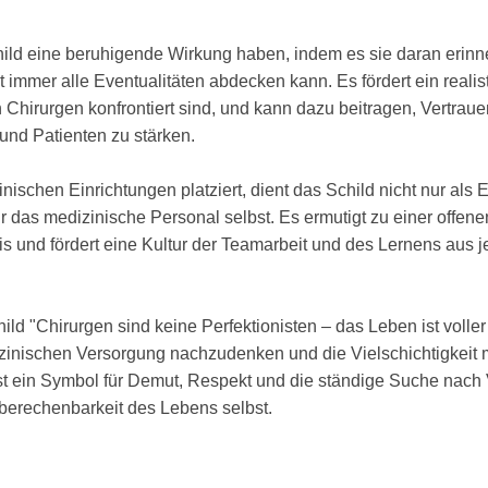
ild eine beruhigende Wirkung haben, indem es sie daran erinne
immer alle Eventualitäten abdecken kann. Es fördert ein realist
 Chirurgen konfrontiert sind, und kann dazu beitragen, Vertra
nd Patienten zu stärken.
schen Einrichtungen platziert, dient das Schild nicht nur als 
ür das medizinische Personal selbst. Es ermutigt zu einer offe
is und fördert eine Kultur der Teamarbeit und des Lernens aus j
ild "Chirurgen sind keine Perfektionisten – das Leben ist voll
izinischen Versorgung nachzudenken und die Vielschichtigkeit
st ein Symbol für Demut, Respekt und die ständige Suche nach 
erechenbarkeit des Lebens selbst.