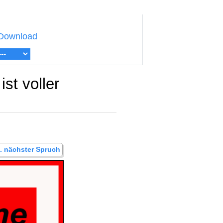
Download
st voller
.. nächster Spruch