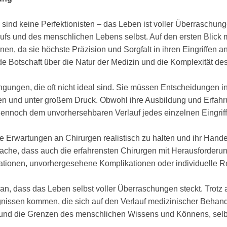
ind keine Perfektionisten – das Leben ist voller Überraschungen"
ufs und des menschlichen Lebens selbst. Auf den ersten Blick ma
en, da sie höchste Präzision und Sorgfalt in ihren Eingriffen 
e Botschaft über die Natur der Medizin und die Komplexität de
ngungen, die oft nicht ideal sind. Sie müssen Entscheidungen i
nen und unter großem Druck. Obwohl ihre Ausbildung und Erfahr
dennoch dem unvorhersehbaren Verlauf jedes einzelnen Eingriff
ie Erwartungen an Chirurgen realistisch zu halten und ihr Hande
ache, dass auch die erfahrensten Chirurgen mit Herausforderung
ationen, unvorhergesehene Komplikationen oder individuelle Re
an, dass das Leben selbst voller Überraschungen steckt. Trotz 
gnissen kommen, die sich auf den Verlauf medizinischer Beha
t und die Grenzen des menschlichen Wissens und Könnens, selbs