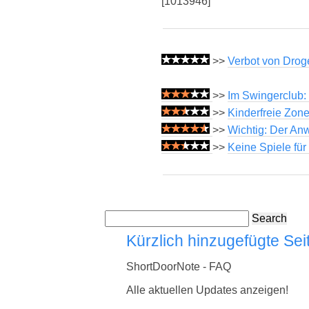
[1013946]
>>
Verbot von Drog
>>
Im Swingerclub:
>>
Kinderfreie Zone
>>
Wichtig: Der Anw
>>
Keine Spiele fü
Search
Kürzlich hinzugefügte Sei
ShortDoorNote - FAQ
Alle aktuellen Updates anzeigen!