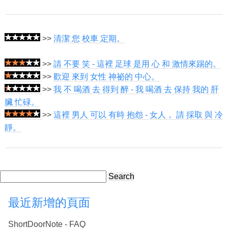
>>
清潔 您 校車 定期。
>>
請 不要 笑 - 這裡 足球 是用 心 和 激情來踢的。
>>
歡迎 來到 女性 神祕的 中心。
>>
我 不 喝酒 去 得到 醉 - 我 喝酒 去 保持 我的 肝
臟 忙碌。
>>
這裡 男人 可以 有時 抱怨 - 女人， 請 採取 與 冷
靜。
Search
最近新增的頁面
ShortDoorNote - FAQ