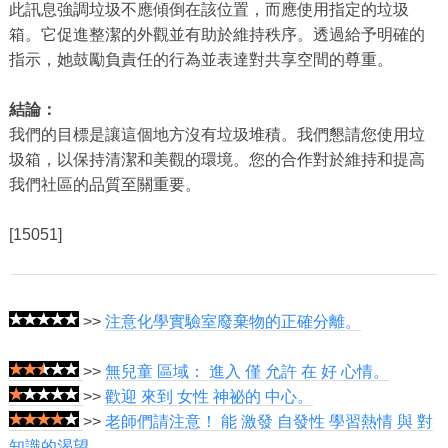
此訊息強調垃圾不應傾倒在該位置，而應使用指定的垃圾
箱。它促進整潔的外觀並有助於維持秩序。透過給予明確的
指示，她鼓勵負責任的行為並表達對共享空間的尊重。
結論：
我們的目標是讓這個地方沒有垃圾堆積。我們懇請您使用垃
圾箱，以保持清潔和美觀的環境。您的合作對於維持和提高
我們社區的品質至關重要。
[15051]
>>
注意化學實驗室廢棄物的正確分離。
>>
無兒童 區域： 進入 僅 允許 在 好 心情。
>>
歡迎 來到 女性 神祕的 中心。
>>
老師們請注意！ 能 激發 自發性 學習熱情 與 對
知識的渴望。