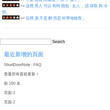
>>
這裡 男人 可以 有時 抱怨 - 女人， 請 採取 與 冷
靜。
>>
這裡 酒 不是 醉 而是 科學地檢查 。
Search
最近新增的頁面
ShortDoorNote - FAQ
查看所有當前更新！
前 100 名
页面-1
页面-2