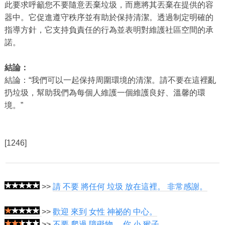
此要求呼籲您不要隨意丟棄垃圾，而應將其丟棄在提供的容
器中。它促進遵守秩序並有助於保持清潔。透過制定明確的
指導方針，它支持負責任的行為並表明對維護社區空間的承
諾。
結論：
結論：“我們可以一起保持周圍環境的清潔。請不要在這裡亂
扔垃圾，幫助我們為每個人維護一個維護良好、溫馨的環
境。”
[1246]
>>
請 不要 將任何 垃圾 放在這裡。 非常感謝。
>>
歡迎 來到 女性 神祕的 中心。
>>
不要 爬過 障礙物， 你 小 猴子。