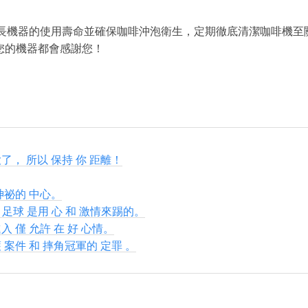
長機器的使用壽命並確保咖啡沖泡衛生，定期徹底清潔咖啡機至
和您的機器都會感謝您！
了， 所以 保持 你 距離！
神祕的 中心。
裡 足球 是用 心 和 激情來踢的。
入 僅 允許 在 好 心情。
 案件 和 摔角冠軍的 定罪 。