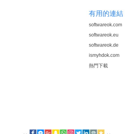
有用的連結
softwareok.com
softwareok.eu
softwareok.de
ismyhdok.com
熱門下載