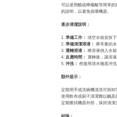
可以使用醋或檸檬酸等簡單的
的說明，以避免損壞機器。
逐步清潔說明：
1.
準備工作：
清空水箱並拆下
2.
準備清潔溶液：
將等量的水
3.
運轉溶液：
將溶液倒入水箱
4.
反應時間：
運轉後，讓溶液
5.
沖洗：
然後用清水徹底沖洗
額外提示：
定期用手或洗碗機清洗可拆卸
使用軟布或刷子清潔難以觸及
定期擦拭機器外部，保持清潔
結論：