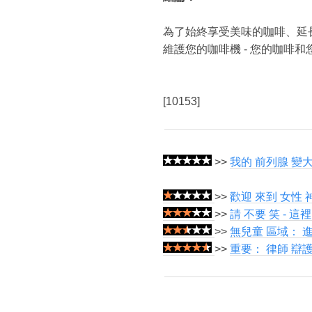
為了始終享受美味的咖啡、延
維護您的咖啡機 - 您的咖啡
[10153]
>>
我的 前列腺 變大
>>
歡迎 來到 女性 
>>
請 不要 笑 - 這
>>
無兒童 區域： 進
>>
重要： 律師 辯護