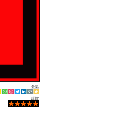
分享:
評價: