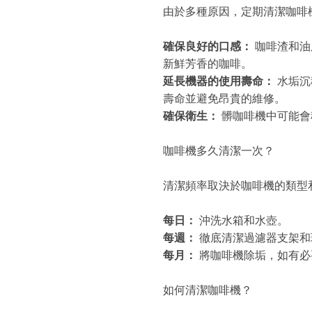
由於多種原因，定期清潔咖啡
確保良好的口感：
咖啡渣和油
新鮮芳香的咖啡。
延長機器的使用壽命：
水垢沉
壽命並避免昂貴的維修。
確保衛生：
髒咖啡機中可能會
咖啡機多久清潔一次？
清潔頻率取決於咖啡機的類型
每日：
沖洗水箱和水壺。
每週：
徹底清潔過濾器支架和
每月：
將咖啡機除垢，如有必
如何清潔咖啡機？