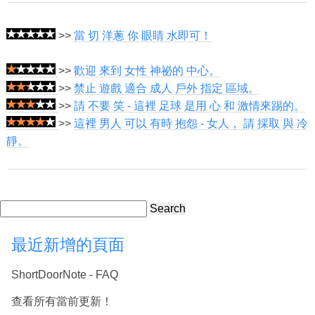
>>
當 切 洋蔥 你 眼睛 水即可！
>>
歡迎 來到 女性 神祕的 中心。
>>
禁止 遊戲 適合 成人 戶外 指定 區域。
>>
請 不要 笑 - 這裡 足球 是用 心 和 激情來踢的。
>>
這裡 男人 可以 有時 抱怨 - 女人， 請 採取 與 冷
靜。
Search
最近新增的頁面
ShortDoorNote - FAQ
查看所有當前更新！