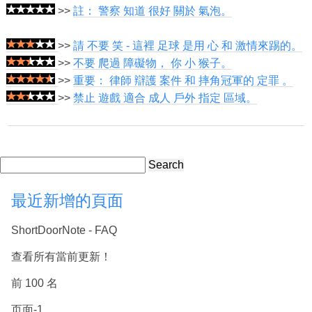
>>
註： 警察 知道 很好 關於 氣泡。
>>
請 不要 笑 - 這裡 足球 是用 心 和 激情來踢的。
>>
不要 爬過 障礙物， 你 小 猴子。
>>
重要： 律師 辯護 案件 和 摔角冠軍的 定罪 。
>>
禁止 遊戲 適合 成人 戶外 指定 區域。
Search
最近新增的頁面
ShortDoorNote - FAQ
查看所有當前更新！
前 100 名
页面-1