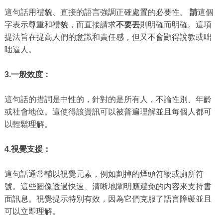
這句話用禮貌、直接的語言強調正確處置的必要性。
請
這個
字表示尊重和禮貌，而直接請求
不要丟
則明確而明確。這項
提法旨在提高人們的意識和責任感，但又不會顯得說教或咄
咄逼人。
3.一般效度：
這句話的措詞是中性的，針對的是所有人，不論性別、年齡
或社會地位。這使得該資訊可以被普遍理解並且每個人都可
以輕鬆理解。
4.視覺支援：
這句話通常輔以視覺元素，例如劃掉的煙頭符號或廁所符
號。這些圖像透過快速、清晰地闡明應避免的內容來支持書
面訊息。視覺提示特別有效，因為它們克服了語言障礙並且
可以立即理解。