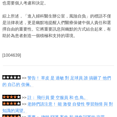
也需要個人考慮和決定。
綜上所述，「進入婦科醫生辦公室，風險自負」的標語不僅
是法律表述，更是幽​​默地提醒人們醫療保健中個人責任和選
擇自由的重要性。它將重要訊息與幽默的方式結合起來，有
助於為患者創造一個積極和支持的環境。
[1004639]
>>
警告！ 草皮 是 過敏 對 足球員 誰 搞砸了 他們
的 自己的 伎倆。
>>
註： 飛行員 愛 空服員 和 也 鳥。
>>
老師們請注意！ 能 激發 自發性 學習熱情 與 對
知識的渴望。