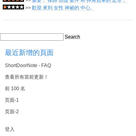
>>
重要： 律師 辯護 案件 和 摔角冠軍的 定罪 。
>>
歡迎 來到 女性 神祕的 中心。
Search
最近新增的頁面
ShortDoorNote - FAQ
查看所有當前更新！
前 100 名
页面-1
页面-2
登入