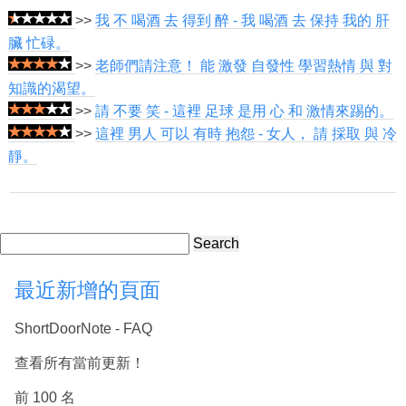
>>
我 不 喝酒 去 得到 醉 - 我 喝酒 去 保持 我的 肝
臟 忙碌。
>>
老師們請注意！ 能 激發 自發性 學習熱情 與 對
知識的渴望。
>>
請 不要 笑 - 這裡 足球 是用 心 和 激情來踢的。
>>
這裡 男人 可以 有時 抱怨 - 女人， 請 採取 與 冷
靜。
Search
最近新增的頁面
ShortDoorNote - FAQ
查看所有當前更新！
前 100 名