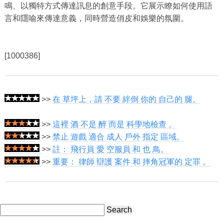
鳴、以獨特方式傳達訊息的創意手段。它展示瞭如何使用語
言和隱喻來傳達意義，同時營造俏皮和娛樂的氛圍。
[1000386]
>>
在 草坪上，請 不要 絆倒 你的 自己的 腿。
>>
這裡 酒 不是 醉 而是 科學地檢查 。
>>
禁止 遊戲 適合 成人 戶外 指定 區域。
>>
註： 飛行員 愛 空服員 和 也 鳥。
>>
重要： 律師 辯護 案件 和 摔角冠軍的 定罪 。
Search