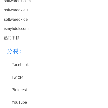
softwareok.com
softwareok.eu
softwareok.de
ismyhdok.com
熱門下載
分裂：
Facebook
Twitter
Pinterest
YouTube