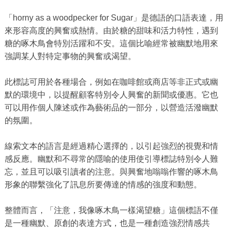
「horny as a woodpecker for Sugar」是德語的口語表達，用
來形容高度的興奮或熱情。由於糖的甜味和活力特性，遇到
糖的啄木鳥會特別活躍和不安。這個比喻經常被幽默地用來
強調某人對特定事物的興奮或渴望。
此標誌可用於各種場合，例如在咖啡館或商店等非正式或幽
默的環境中，以提醒顧客特別令人興奮的新聞或優惠。它也
可以用作個人陳述或作為藝術品的一部分，以營造活潑幽默
的氛圍。
線索文本的語言是經過精心選擇的，以引起強烈的視覺和情
感反應。幽默和不尋常的隱喻的使用使引導標誌特別令人難
忘，並且可以吸引讀者的注意。與興奮地嗡嗡作響的啄木鳥
形象的聯繫強化了訊息所要傳達的情感的強度和動態。
整體而言，「注意，我像啄木鳥一樣渴望糖」這個標語不僅
是一種幽默、原創的表達方式，也是一種創造強烈情感共