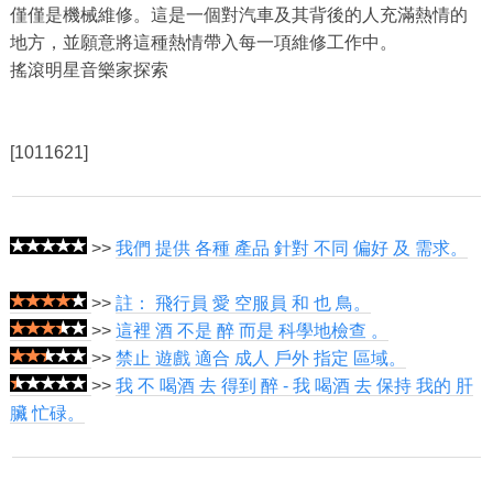
僅僅是機械維修。這是一個對汽車及其背後的人充滿熱情的
地方，並願意將這種熱情帶入每一項維修工作中。
搖滾明星音樂家探索
[1011621]
>>
我們 提供 各種 產品 針對 不同 偏好 及 需求。
>>
註： 飛行員 愛 空服員 和 也 鳥。
>>
這裡 酒 不是 醉 而是 科學地檢查 。
>>
禁止 遊戲 適合 成人 戶外 指定 區域。
>>
我 不 喝酒 去 得到 醉 - 我 喝酒 去 保持 我的 肝
臟 忙碌。