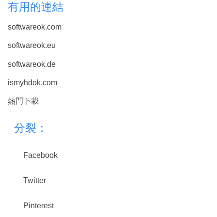
有用的連結
softwareok.com
softwareok.eu
softwareok.de
ismyhdok.com
熱門下載
分裂：
Facebook
Twitter
Pinterest