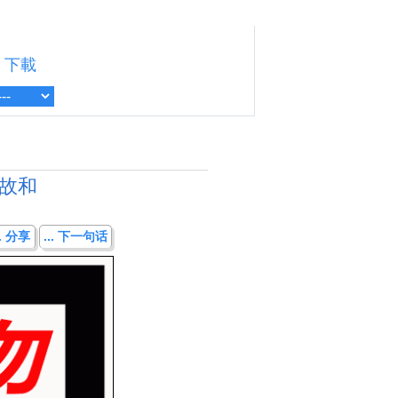
下載
故和
.. 分享
... 下一句话