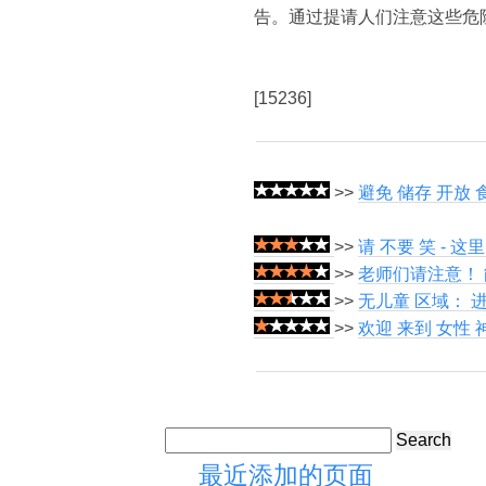
告。通过提请人们注意这些危
[15236]
>>
避免 储存 开放 
>>
请 不要 笑 - 这
>>
老师们请注意！ 
>>
无儿童 区域： 进
>>
欢迎 来到 女性 
Search
最近添加的页面