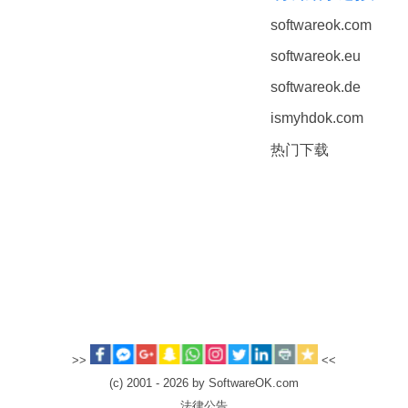
softwareok.com
softwareok.eu
softwareok.de
ismyhdok.com
热门下载
>>
<<
(c) 2001 - 2026 by SoftwareOK.com
法律公告