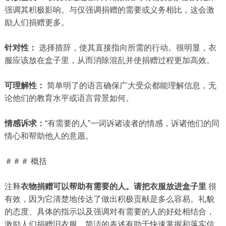
强调其积极影响。与仅强调捐赠的需要或义务相比，这会激
励人们捐赠更多。
针对性：
选择措辞，使其直接指向所需的行动。很明显，衣
服应该放在盒子里，从而消除混乱并使捐赠过程更加高效。
可理解性：
简单明了的语言确保广大受众都能理解信息，无
论他们的教育水平或语言背景如何。
情感诉求：
“有需要的人”一词诉诸读者的情感，诉诸他们的同
情心和帮助他人的意愿。
＃＃＃ 概括
注释
衣物捐赠可以帮助有需要的人。请把衣服放进盒子里
很
有效，因为它清楚地传达了做出积极贡献是多么容易。礼貌
的态度、具体的指示以及强调对有需要的人的好处相结合，
激励人们捐赠旧衣服。简洁的表述有助于快速掌握和落实信