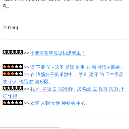
息。
[10150]
>>
不要将塑料垃圾扔进海里！
>>
请 不要 笑 - 这里 足球 是用 心 和 激情来踢的。
>>
在 浪荡公子俱乐部中： 禁止 离开 的 卫生用品
或 个人 物品 在 游乐区。
>>
我 不 喝酒 去 得到 醉 - 我 喝酒 去 保持 我的 肝
脏 忙碌。
>>
欢迎 来到 女性 神秘的 中心。