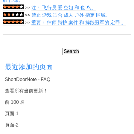
脏 忙碌。
>>
注： 飞行员 爱 空姐 和 也 鸟。
>>
禁止 游戏 适合 成人 户外 指定 区域。
>>
重要： 律师 辩护 案件 和 摔跤冠军的 定罪 。
Search
最近添加的页面
ShortDoorNote - FAQ
查看所有当前更新！
前 100 名
頁面-1
頁面-2