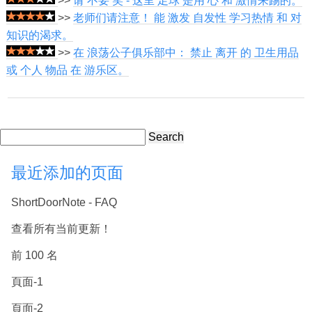
>>
请 不要 笑 - 这里 足球 是用 心 和 激情来踢的。
>>
老师们请注意！ 能 激发 自发性 学习热情 和 对
知识的渴求。
>>
在 浪荡公子俱乐部中： 禁止 离开 的 卫生用品
或 个人 物品 在 游乐区。
Search
最近添加的页面
ShortDoorNote - FAQ
查看所有当前更新！
前 100 名
頁面-1
頁面-2