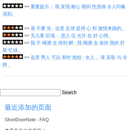
>>
重要提示： 我 发现 耐心 期间 性游戏 令人印象
深刻。
>>
请 不要 笑 - 这里 足球 是用 心 和 激情来踢的。
>>
无儿童 区域： 进入 仅 允许 在 好 心情。
>>
我 不 喝酒 去 得到 醉 - 我 喝酒 去 保持 我的 肝
脏 忙碌。
>>
这里 男人 可以 有时 抱怨 - 女人， 请 采取 与 冷
静。
Search
最近添加的页面
ShortDoorNote - FAQ