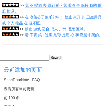
>>
我 不 喝酒 去 得到 醉 - 我 喝酒 去 保持 我的 肝
脏 忙碌。
>>
在 浪荡公子俱乐部中： 禁止 离开 的 卫生用品
或 个人 物品 在 游乐区。
>>
禁止 游戏 适合 成人 户外 指定 区域。
>>
请 不要 笑 - 这里 足球 是用 心 和 激情来踢的。
Search
最近添加的页面
ShortDoorNote - FAQ
查看所有当前更新！
前 100 名