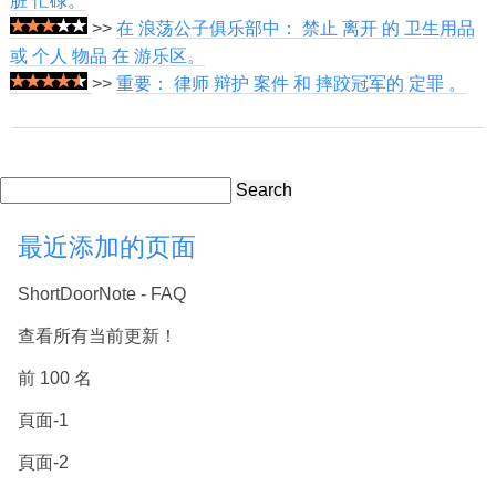
脏 忙碌。
>>
在 浪荡公子俱乐部中： 禁止 离开 的 卫生用品
或 个人 物品 在 游乐区。
>>
重要： 律师 辩护 案件 和 摔跤冠军的 定罪 。
Search
最近添加的页面
ShortDoorNote - FAQ
查看所有当前更新！
前 100 名
頁面-1
頁面-2