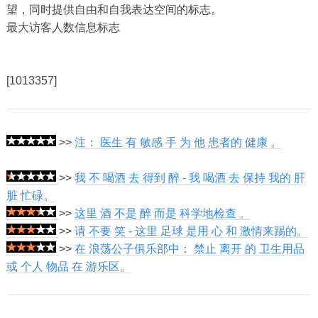
望，同时提供自由和自我表达空间的标志。
最大访客人数信息标志
[1013357]
>>
注： 医生 有 敏感 手 为 他 患者的 健康 。
>>
我 不 喝酒 去 得到 醉 - 我 喝酒 去 保持 我的 肝
脏 忙碌。
>>
这里 酒 不是 醉 而是 科学地检查 。
>>
请 不要 笑 - 这里 足球 是用 心 和 激情来踢的。
>>
在 浪荡公子俱乐部中： 禁止 离开 的 卫生用品
或 个人 物品 在 游乐区。