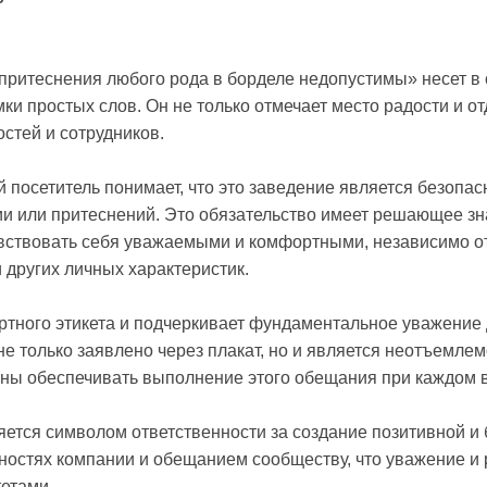
притеснения любого рода в борделе недопустимы» несет в
ки простых слов. Он не только отмечает место радости и от
остей и сотрудников.
ый посетитель понимает, что это заведение является безоп
 или притеснений. Это обязательство имеет решающее зн
чувствовать себя уважаемыми и комфортными, независимо о
 других личных характеристик.
ртного этикета и подчеркивает фундаментальное уважение
не только заявлено через плакат, но и является неотъемл
ены обеспечивать выполнение этого обещания при каждом 
яется символом ответственности за создание позитивной и
ностях компании и обещанием сообществу, что уважение и
етами.