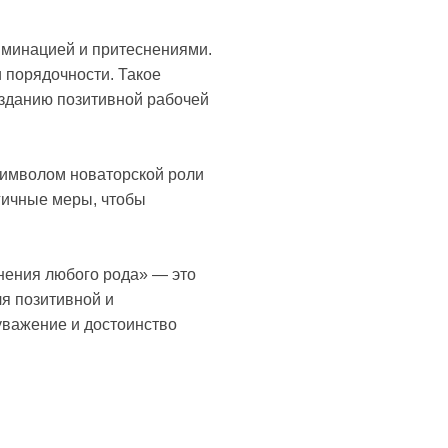
иминацией и притеснениями.
и порядочности. Такое
озданию позитивной рабочей
символом новаторской роли
гичные меры, чтобы
нения любого рода» — это
ля позитивной и
уважение и достоинство