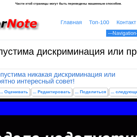
Главная
Топ-100
Контакт
пустима дискриминация или п
опустима никакая дискриминация или
ятно интересный совет!
... Оценивать
... Редактировать
... Поделиться
... следую