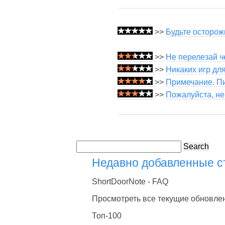
>>
Будьте осторожн
>>
Не перелезай ч
>>
Никаких игр дл
>>
Примечание. Пи
>>
Пожалуйста, не
Search
Недавно добавленные 
ShortDoorNote - FAQ
Просмотреть все текущие обновле
Топ-100