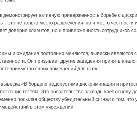
ак демонстрирует активную приверженность борьбе с дискр
ль – это не только место развлечения, но и место честности 
яет доверие клиентов, но и приверженность сотрудников с
 нормы и ожидания постоянно меняются, вывески являются 
ственности. Он призывает другие заведения принять анало
гостеприимство своих помещений для всех.
о вывеска «В борделе недопустима дискриминация и притес
 послание гостям. Это обязательство закладывает основу д
менно посылая обществу убедительный сигнал о том, что 
имодействий в этом учреждении.