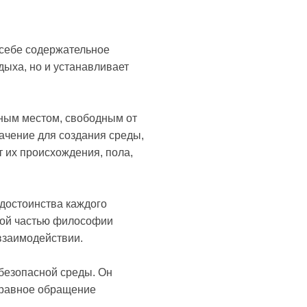
 себе содержательное
дыха, но и устанавливает
асным местом, свободным от
ачение для создания среды,
т их происхождения, пола,
 достоинства каждого
емой частью философии
взаимодействии.
 безопасной среды. Он
 равное обращение