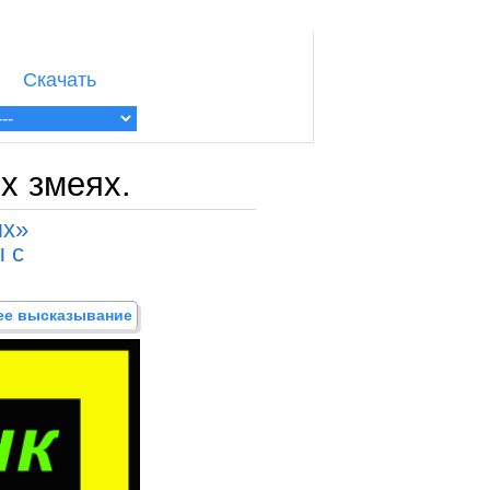
Скачать
х змеях.
ях»
 с
щее высказывание