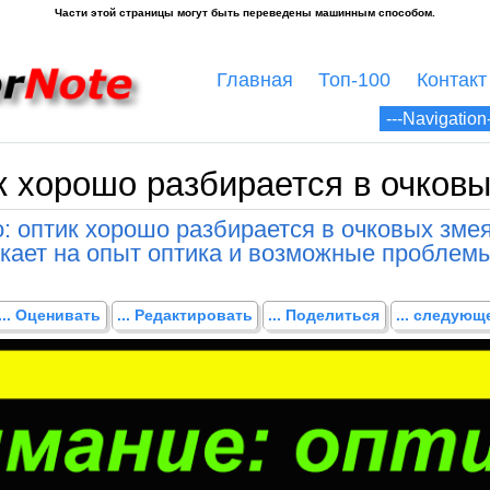
Главная
Топ-100
Контакт
к хорошо разбирается в очковы
: оптик хорошо разбирается в очковых зме
кает на опыт оптика и возможные проблемы
... Оценивать
... Редактировать
... Поделиться
... следую