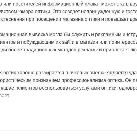
в или посетителей информационный плакат может стать д
увством юмора оптики. Это создает непринужденную и гос
стеснения при посещении магазина оптики и повышает дове
ормационная вывеска могла бы служить и рекламным инст
иентов и побуждающим их зайти в магазин или поинтерес
еди более традиционных методов рекламы и привлекает лю
: оптик хорошо разбирается в очковых змеях» является у
мористическим признанием профессионализма оптика. Он п
лашает клиентов воспользоваться услугами оптики, однов
вает.