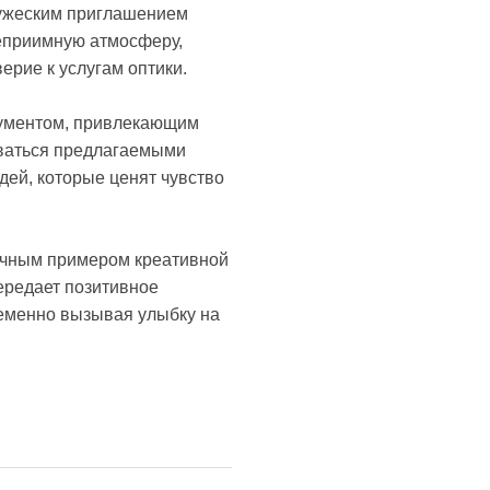
ружеским приглашением
теприимную атмосферу,
рие к услугам оптики.
рументом, привлекающим
оваться предлагаемыми
дей, которые ценят чувство
дачным примером креативной
ередает позитивное
ременно вызывая улыбку на