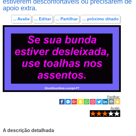
estiverem desconfortáveis ​​ou precisarem de
apoio extra.
... Avalie
... Editar
... Partilhar
... próximo ditado
Partilhar:
Avalie:
A descrição detalhada