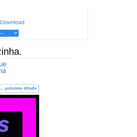
Download
inha.
que
na
... próximo ditado