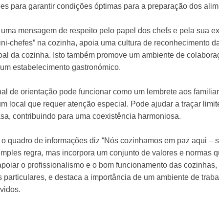
ões para garantir condições óptimas para a preparação dos alim
e uma mensagem de respeito pelo papel dos chefs e pela sua exp
ini-chefes” na cozinha, apoia uma cultura de reconhecimento 
oal da cozinha. Isto também promove um ambiente de colaboraç
 um estabelecimento gastronómico.
nal de orientação pode funcionar como um lembrete aos familia
m local que requer atenção especial. Pode ajudar a traçar limit
asa, contribuindo para uma coexistência harmoniosa.
e o quadro de informações diz “Nós cozinhamos em paz aqui – s
mples regra, mas incorpora um conjunto de valores e normas
a apoiar o profissionalismo e o bom funcionamento das cozinhas
 particulares, e destaca a importância de um ambiente de trab
vidos.