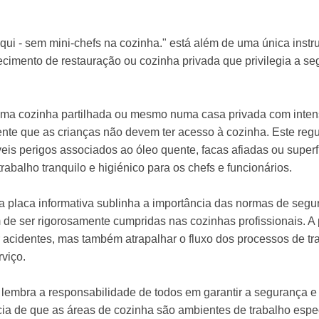
i - sem mini-chefs na cozinha." está além de uma única instruç
imento de restauração ou cozinha privada que privilegia a seg
ma cozinha partilhada ou mesmo numa casa privada com intensa 
ente que as crianças não devem ter acesso à cozinha. Este reg
veis perigos associados ao óleo quente, facas afiadas ou supe
rabalho tranquilo e higiénico para os chefs e funcionários.
 placa informativa sublinha a importância das normas de seg
 de ser rigorosamente cumpridas nas cozinhas profissionais. A
acidentes, mas também atrapalhar o fluxo dos processos de tra
rviço.
ca lembra a responsabilidade de todos em garantir a segurança
a de que as áreas de cozinha são ambientes de trabalho especi