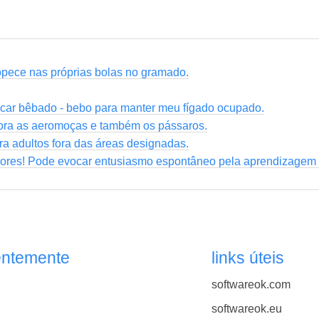
ropece nas próprias bolas no gramado.
icar bêbado - bebo para manter meu fígado ocupado.
dora as aeromoças e também os pássaros.
a adultos fora das áreas designadas.
sores! Pode evocar entusiasmo espontâneo pela aprendizagem
entemente
links úteis
softwareok.com
softwareok.eu