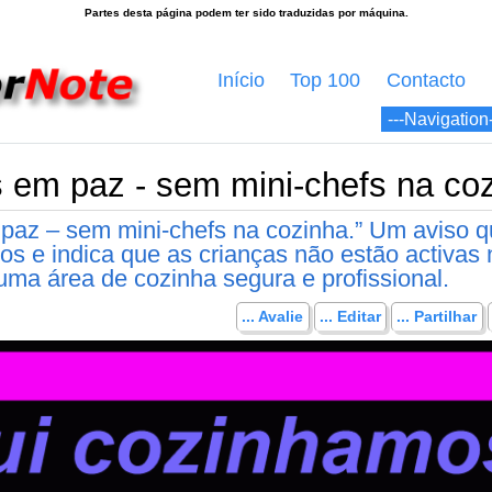
Início
Top 100
Contacto
 em paz - sem mini-chefs na coz
paz – sem mini-chefs na cozinha.” Um aviso 
ros e indica que as crianças não estão activas 
 uma área de cozinha segura e profissional.
... Avalie
... Editar
... Partilhar