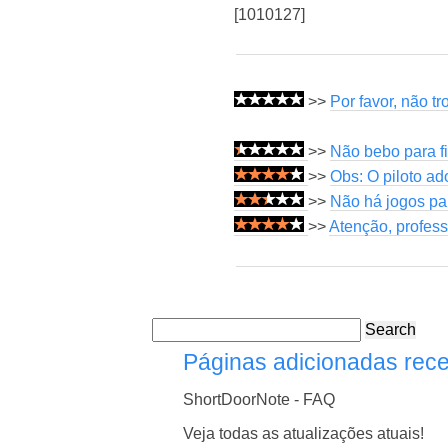
[1010127]
>>
Por favor, não t
>>
Não bebo para f
>>
Obs: O piloto a
>>
Não há jogos par
>>
Atenção, profes
Search
Páginas adicionadas rec
ShortDoorNote - FAQ
Veja todas as atualizações atuais!