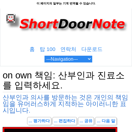
홈
탑 100
연락처
다운로드
on own 책임: 산부인과 진료소
를 입력하세요.
산부인과 의사를 방문하는 것은 개인의 책임
임을 유머러스하게 지적하는 아이러니한 표
시입니다.
... 평가하다
... 편집하다
... 공유
... 다음 말