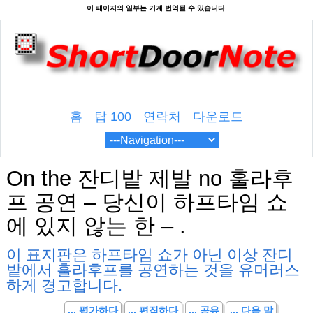
홈
탑 100
연락처
다운로드
On the 잔디밭 제발 no 훌라후
프 공연 – 당신이 하프타임 쇼
에 있지 않는 한 – .
이 표지판은 하프타임 쇼가 아닌 이상 잔디
밭에서 훌라후프를 공연하는 것을 유머러스
하게 경고합니다.
... 평가하다
... 편집하다
... 공유
... 다음 말