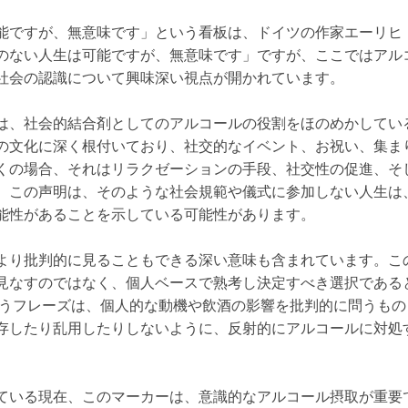
能ですが、無意味です」という看板は、ドイツの作家エーリヒ
のない人生は可能ですが、無意味です」ですが、ここではアル
社会の認識について興味深い視点が開かれています。
は、社会的結合剤としてのアルコールの役割をほのめかしてい
の文化に深く根付いており、社交的なイベント、お祝い、集ま
くの場合、それはリラクゼーションの手段、社交性の促進、そ
、この声明は、そのような社会規範や儀式に参加しない人生は
能性があることを示している可能性があります。
より批判的に見ることもできる深い意味も含まれています。こ
見なすのではなく、個人ベースで熟考し決定すべき選択である
いうフレーズは、個人的な動機や飲酒の影響を批判的に問うも
存したり乱用したりしないように、反射的にアルコールに対処
。
ている現在、このマーカーは、意識的なアルコール摂取が重要