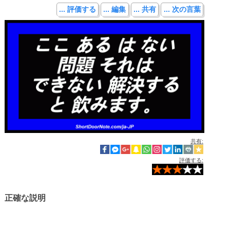
... 評価する
... 編集
... 共有
... 次の言葉
共有:
評価する:
正確な説明