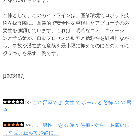
とを思い出させます。
全体として、このガイドラインは、産業環境でロボット技
術を扱う際に、意識的で安全性を重視したアプローチの必
要性を強調しています。これは、明確なコミュニケーショ
ンと予防策が、自動プロセスの効率と信頼性を維持しなが
ら、事故や潜在的な危険を最小限に抑えるのにどのように
役立つかを示す一例です。
[1003467]
>>
この 部屋では: 女性 で ボール と 恐怖 の の 競
争。
>>
ここ 男性 できる 時々 愚痴 - 女性、 お願いし
ます 受け止めて 冷静に。