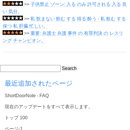
>>
子供禁止 ゾーン: 入る のみ 許可される 入る 良
い 気分。
>>
私 飲まない 飲む する 得る 酔う - 私 飲む する
保つ 私 肝臓 忙しい。
>>
重要: 弁護士 弁護 事件 の 有罪判決 の レスリ
ング チャンピオン。
Search
最近追加されたページ
ShortDoorNote - FAQ
現在のアップデートをすべて表示します。
トップ 100
ページ-1