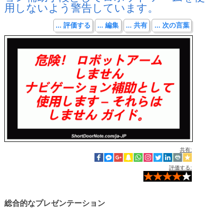
用しないよう警告しています。
... 評価する
... 編集
... 共有
... 次の言葉
共有:
評価する:
総合的なプレゼンテーション