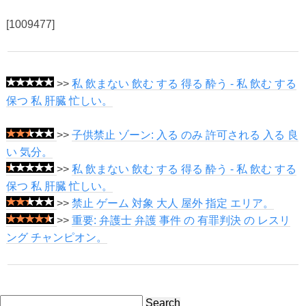
[1009477]
>>
私 飲まない 飲む する 得る 酔う - 私 飲む する
保つ 私 肝臓 忙しい。
>>
子供禁止 ゾーン: 入る のみ 許可される 入る 良
い 気分。
>>
私 飲まない 飲む する 得る 酔う - 私 飲む する
保つ 私 肝臓 忙しい。
>>
禁止 ゲーム 対象 大人 屋外 指定 エリア。
>>
重要: 弁護士 弁護 事件 の 有罪判決 の レスリ
ング チャンピオン。
Search