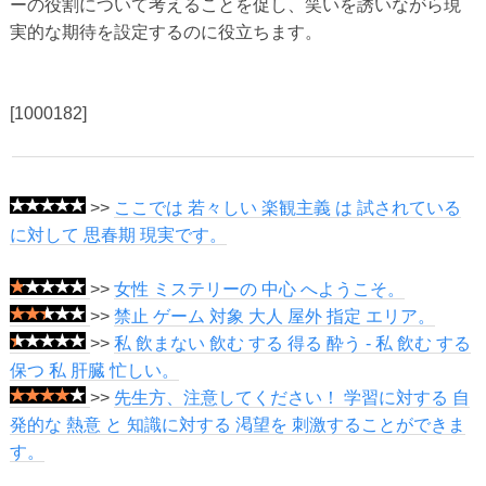
ーの役割について考えることを促し、笑いを誘いながら現
実的な期待を設定するのに役立ちます。
[1000182]
>>
ここでは 若々しい 楽観主義 は 試されている
に対して 思春期 現実です。
>>
女性 ミステリーの 中心 へようこそ。
>>
禁止 ゲーム 対象 大人 屋外 指定 エリア。
>>
私 飲まない 飲む する 得る 酔う - 私 飲む する
保つ 私 肝臓 忙しい。
>>
先生方、注意してください！ 学習に対する 自
発的な 熱意 と 知識に対する 渇望を 刺激することができま
す。