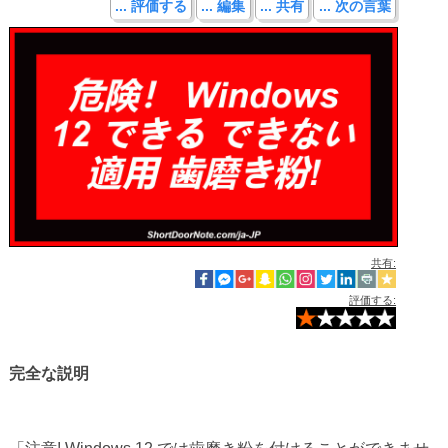
... 評価する
... 編集
... 共有
... 次の言葉
共有:
評価する:
完全な説明