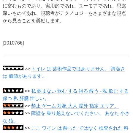
に富むものであり、実用的であれ、ユーモアであれ、思慮
深いものであれ、視聴者がテクノロジーをさまざまな視点
から見ることを奨励します。
[1010766]
>>
トイレ は 芸術作品ではありません。 清潔さ
は 価値があります。
>>
私 飲まない 飲む する 得る 酔う - 私 飲む する
保つ 私 肝臓 忙しい。
>>
禁止 ゲーム 対象 大人 屋外 指定 エリア。
>>
障壁を 乗り越えないでください、 あなた 小さ
な 猿。
>>
ここ ワイン は 酔った ではなく 検査された 科