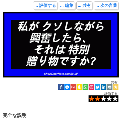
... 評価する
... 編集
... 共有
... 次の言葉
共有:
評価する:
完全な説明