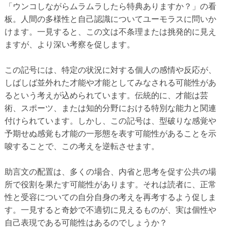
「ウンコしながらムラムラしたら特典ありますか？」の看
板。人間の多様性と自己認識についてユーモラスに問いか
けます。一見すると、この文は不条理または挑発的に見え
ますが、より深い考察を促します。
この記号には、特定の状況に対する個人の感情や反応が、
しばしば並外れた才能や才能としてみなされる可能性があ
るという考えが込められています。伝統的に、才能は芸
術、スポーツ、または知的分野における特別な能力と関連
付けられています。しかし、この記号は、型破りな感覚や
予期せぬ感覚も才能の一形態を表す可能性があることを示
唆することで、この考えを逆転させます。
助言文の配置は、多くの場合、内省と思考を促す公共の場
所で役割を果たす可能性があります。それは読者に、正常
性と受容についての自分自身の考えを再考するよう促しま
す。一見すると奇妙で不適切に見えるものが、実は個性や
自己表現である可能性はあるのでしょうか？