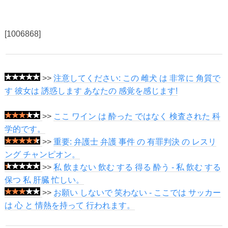
[1006868]
>>
注意してください: この 雌犬 は 非常に 角質で
す 彼女は 誘惑します あなたの 感覚を感じます!
>>
ここ ワイン は 酔った ではなく 検査された 科
学的です。
>>
重要: 弁護士 弁護 事件 の 有罪判決 の レスリ
ング チャンピオン。
>>
私 飲まない 飲む する 得る 酔う - 私 飲む する
保つ 私 肝臓 忙しい。
>>
お願い しないで 笑わない - ここでは サッカー
は 心 と 情熱を持って 行われます。