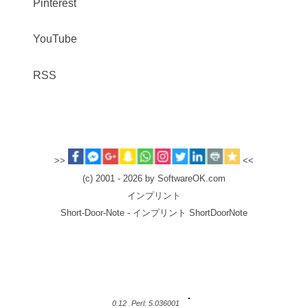
Pinterest
YouTube
RSS
>>
<<
(c) 2001 - 2026 by SoftwareOK.com
インプリント
Short-Door-Note - インプリント ShortDoorNote
0.12
Perl: 5.036001