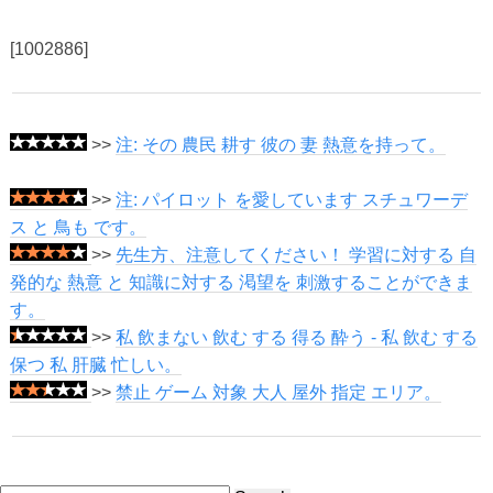
[1002886]
>>
注: その 農民 耕す 彼の 妻 熱意を持って。
>>
注: パイロット を愛しています スチュワーデ
ス と 鳥も です。
>>
先生方、注意してください！ 学習に対する 自
発的な 熱意 と 知識に対する 渇望を 刺激することができま
す。
>>
私 飲まない 飲む する 得る 酔う - 私 飲む する
保つ 私 肝臓 忙しい。
>>
禁止 ゲーム 対象 大人 屋外 指定 エリア。