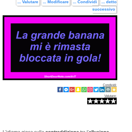
... Valutare
... Modificare
... Condividi
... detto
successivo
Condividi:
Valutare: