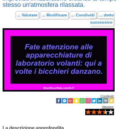
stesso un'atmosfera rilassata.
... Valutare
... Modificare
... Condividi
... detto
successivo
Condividi:
Valutare:
La descrizione approfondita