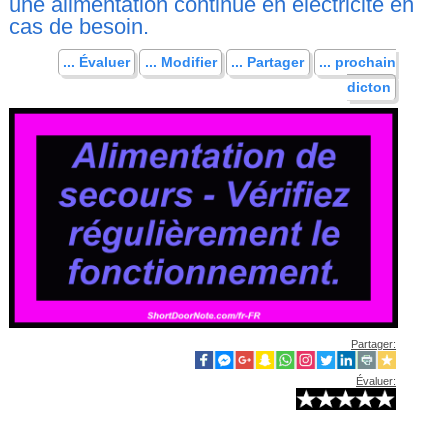
une alimentation continue en électricité en
cas de besoin.
... Évaluer
... Modifier
... Partager
... prochain
dicton
Partager:
Évaluer: