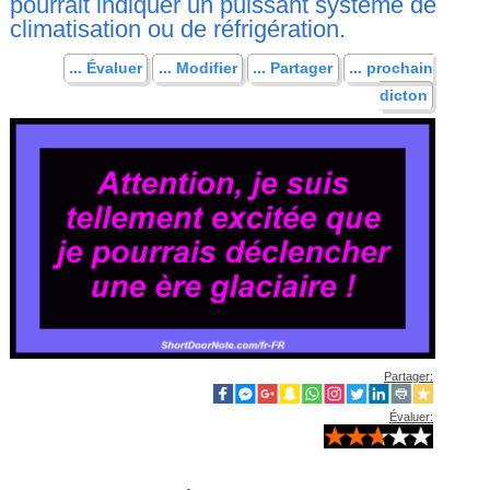
pourrait indiquer un puissant système de
climatisation ou de réfrigération.
... Évaluer
... Modifier
... Partager
... prochain
dicton
Partager:
Évaluer: