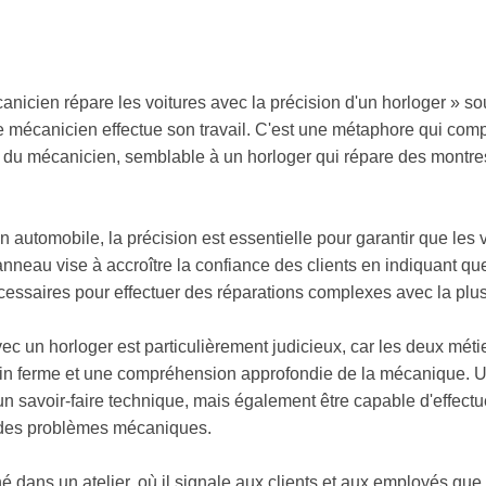
anicien répare les voitures avec la précision d'un horloger » soul
e mécanicien effectue son travail. C'est une métaphore qui com
 du mécanicien, semblable à un horloger qui répare des montr
 automobile, la précision est essentielle pour garantir que les 
anneau vise à accroître la confiance des clients en indiquant 
 nécessaires pour effectuer des réparations complexes avec la plu
c un horloger est particulièrement judicieux, car les deux méti
ain ferme et une compréhension approfondie de la mécanique. 
n savoir-faire technique, mais également être capable d'effec
r des problèmes mécaniques.
é dans un atelier, où il signale aux clients et aux employés que l