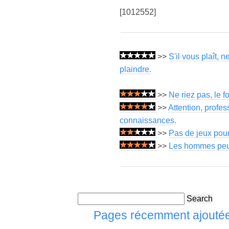
[1012552]
>>
S'il vous plaît,
plaindre.
>>
Ne riez pas, le f
>>
Attention, profe
connaissances.
>>
Pas de jeux pou
>>
Les hommes peuve
Search
Pages récemment ajouté