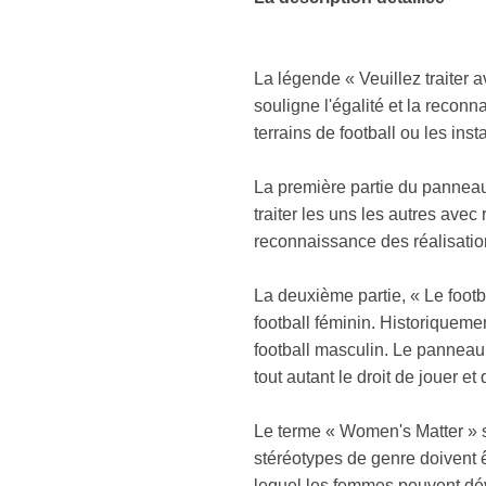
La légende « Veuillez traiter 
souligne l'égalité et la reconn
terrains de football ou les ins
La première partie du panneau d
traiter les uns les autres avec
reconnaissance des réalisation
La deuxième partie, « Le footb
football féminin. Historiqueme
football masculin. Le panneau 
tout autant le droit de jouer e
Le terme « Women's Matter » s
stéréotypes de genre doivent ê
lequel les femmes peuvent déve