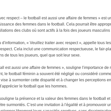
avec respect – le football est aussi une affaire de femmes » est
aissance des femmes dans le football. Cela pourrait être appropri
tallations des clubs où sont actifs à la fois des joueurs masculins
'information, « Veuillez traiter avec respect », appelle tous le
 respect. Cela inclut une communication respectueuse, le fair-play 
s de tous les joueurs, quel que soit leur sexe.
all est aussi une affaire de femmes », souligne l'importance de r
nt, le football féminin a souvent été négligé ou considéré comm
vise à surmonter cette disparité et à changer les perceptions e
t d'apprécier le football que les hommes.
ouligne la présence et la valeur des femmes dans le football et
tre surmontés. C'est une invitation à l'égalité et à promouvoir 
lopper librement leurs capacités sportives, sans discriminatio