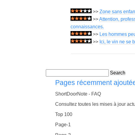
>>
Zone sans enfant
>>
Attention, profe
connaissances.
>>
Les hommes peuve
>>
Ici, le vin ne se
Search
Pages récemment ajouté
ShortDoorNote - FAQ
Consultez toutes les mises à jour actu
Top 100
Page-1