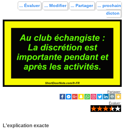
... Évaluer
... Modifier
... Partager
... prochain
dicton
Partager:
Évaluer:
L'explication exacte