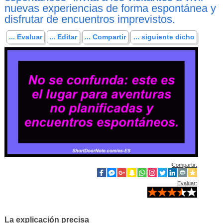
nuevas experiencias de forma espontánea y
disfrutar de encuentros imprevistos.
... Evaluar
... Editar
... Compartir
... siguiente dicho
Compartir:
Evaluar:
La explicación precisa