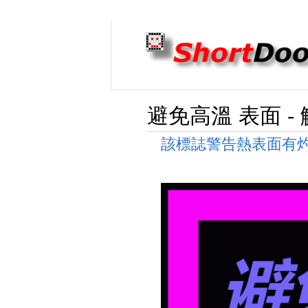
避免高溫 表面 -
該標誌警告熱表面有