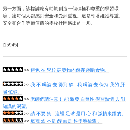
另一方面，該標誌應有助於創造一個積極和尊重的學習環
境，讓每個人都感到安全和受到重視。這是朝著維護尊重、
安全和合作等價值觀的學校社區邁出的一步。
[15945]
>>
避免 在 學校 建築物內儲存 剩餘食物。
>>
我 不 喝酒 去 得到 醉 - 我 喝酒 去 保持 我的 肝
臟 忙碌。
>>
老師們請注意！ 能 激發 自發性 學習熱情 與 對
知識的渴望。
>>
請 不要 笑 - 這裡 足球 是用 心 和 激情來踢的。
>>
這裡 酒 不是 醉 而是 科學地檢查 。