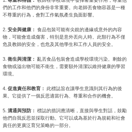
1.
尊重和得體：
教師在學校環境中發揮著重要作用，尊重他
們的工作和他們的身份非常重要。向老師丟食物容器是一種
不尊重的行為，會對工作氣氛產生負面影響。
2.
安全與健康：
食品包裝可能有尖銳的邊緣或意外的內容
物，可能會造成傷害，特別是意外丟向人時。此類行為不僅
危及教師的安全，也危及其他學生和工作人員的安全。
3.
衛生與清潔：
亂丟食品包裝會造成學校環境污染。剩餘的
食物或溢出物可能不衛生，需要額外清潔以維持健康的學習
環境。
4.
促進責任和教育：
此標誌旨在讓學生意識到其行為的後
果。它提供了一個反思適當行為、尊重和合作的機會。
5.
溝通與預防：
標誌的措詞應清晰，直接與學生對話，鼓勵
他們自我反思並採取行動。它可以成為基於行為規範和社會
責任的更廣泛育兒策略的一部分。