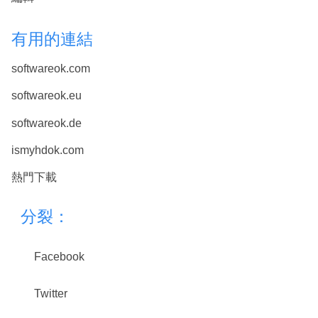
有用的連結
softwareok.com
softwareok.eu
softwareok.de
ismyhdok.com
熱門下載
分裂：
Facebook
Twitter