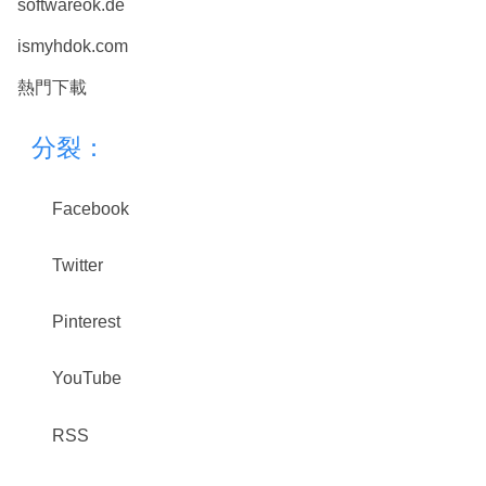
softwareok.de
ismyhdok.com
熱門下載
分裂：
Facebook
Twitter
Pinterest
YouTube
RSS