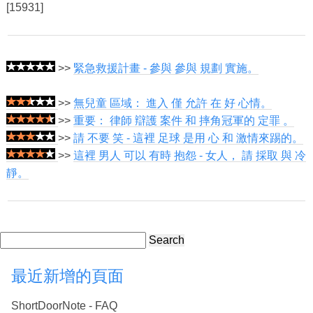
[15931]
>>
緊急救援計畫 - 參與 參與 規劃 實施。
>>
無兒童 區域： 進入 僅 允許 在 好 心情。
>>
重要： 律師 辯護 案件 和 摔角冠軍的 定罪 。
>>
請 不要 笑 - 這裡 足球 是用 心 和 激情來踢的。
>>
這裡 男人 可以 有時 抱怨 - 女人， 請 採取 與 冷
靜。
Search
最近新增的頁面
ShortDoorNote - FAQ