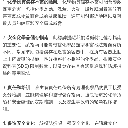
1.
化學物質儲存不當的危險
：化學物質儲存不當可能會導致
嚴重危害，包括化學反應、洩漏、火災、爆炸或因暴露於有
害蒸氣或物質而造成的健康風險。這可能對鄰近地區以及附
近人員的健康和安全構成威脅。
2.
安全化學品儲存指南
：此標誌提醒我們遵循特定儲存指南
的重要性，該指南可能會根據化學品類型和當地法規而有所
不同。常見準則包括儲存在適當的容器中、在所有容器上貼
上正確資訊的標籤、區分相容和不相容的化學品、根據安全
資料表(SDS) 限制數量，以及儲存在具有適當通風和防護措
施的專用區域。
3.
責任和培訓
：雇主有責任確保所有處理化學品的員工接受
充分培訓，並能夠理解和遵守儲存指南。這包括關於化學危
險和安全處理的定期培訓，以及發生事故時的緊急程序培
訓。
4.
促進安全文化
：該標誌提倡一種安全文化，在這種文化