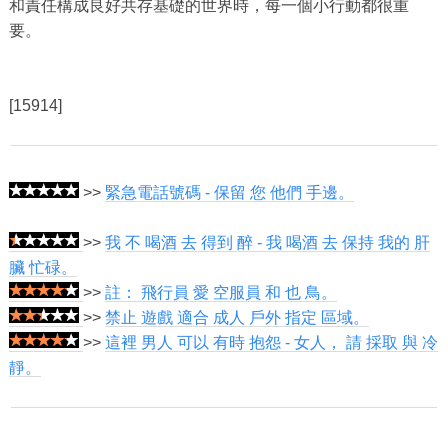
和責任構成良好共存基礎的世界時，每一個小行動都很重
要。
[15914]
>>
緊急電話號碼 - 保留 您 他們 手邊。
>>
我 不 喝酒 去 得到 醉 - 我 喝酒 去 保持 我的 肝
臟 忙碌。
>>
註： 飛行員 愛 空服員 和 也 鳥。
>>
禁止 遊戲 適合 成人 戶外 指定 區域。
>>
這裡 男人 可以 有時 抱怨 - 女人， 請 採取 與 冷
靜。