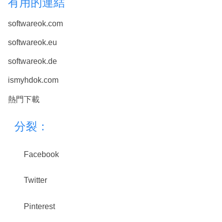
有用的連結
softwareok.com
softwareok.eu
softwareok.de
ismyhdok.com
熱門下載
分裂：
Facebook
Twitter
Pinterest