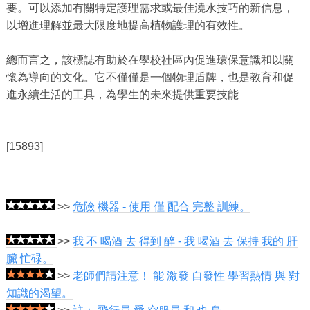
要。可以添加有關特定護理需求或最佳澆水技巧的新信息，
以增進理解並最大限度地提高植物護理的有效性。
總而言之，該標誌有助於在學校社區內促進環保意識和以關
懷為導向的文化。它不僅僅是一個物理盾牌，也是教育和促
進永續生活的工具，為學生的未來提供重要技能
[15893]
>>
危險 機器 - 使用 僅 配合 完整 訓練。
>>
我 不 喝酒 去 得到 醉 - 我 喝酒 去 保持 我的 肝
臟 忙碌。
>>
老師們請注意！ 能 激發 自發性 學習熱情 與 對
知識的渴望。