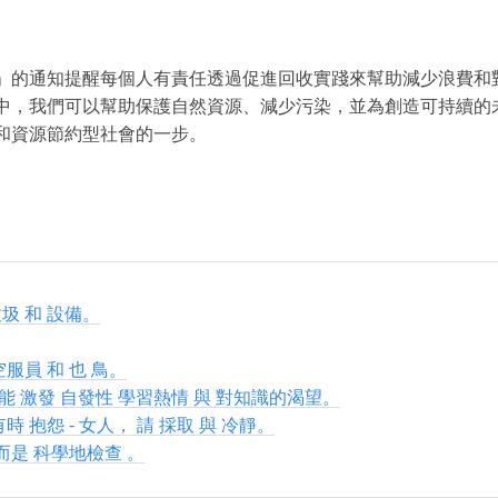
」的通知提醒每個人有責任透過促進回收實踐來幫助減少浪費和
中，我們可以幫助保護自然資源、減少污染，並為創造可持續的
和資源節約型社會的一步。
圾 和 設備。
空服員 和 也 鳥。
能 激發 自發性 學習熱情 與 對知識的渴望。
時 抱怨 - 女人， 請 採取 與 冷靜。
 而是 科學地檢查 。