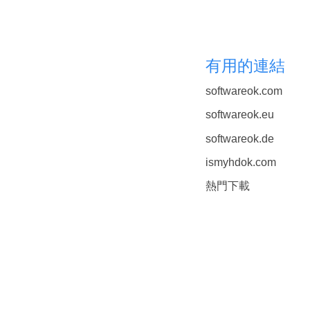
有用的連結
softwareok.com
softwareok.eu
softwareok.de
ismyhdok.com
熱門下載