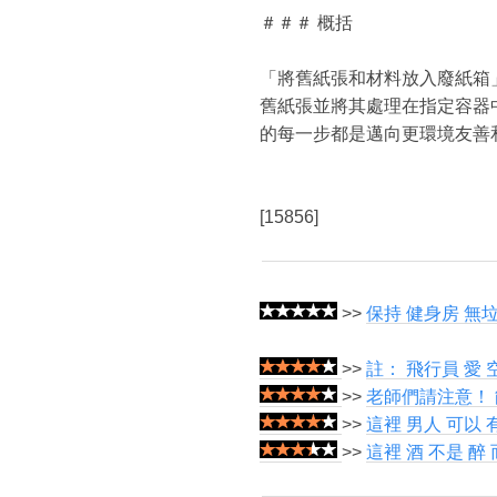
＃＃＃ 概括
「將舊紙張和材料放入廢紙箱
舊紙張並將其處理在指定容器
的每一步都是邁向更環境友善
[15856]
>>
保持 健身房 無垃
>>
註： 飛行員 愛 
>>
老師們請注意！ 
>>
這裡 男人 可以 有
>>
這裡 酒 不是 醉