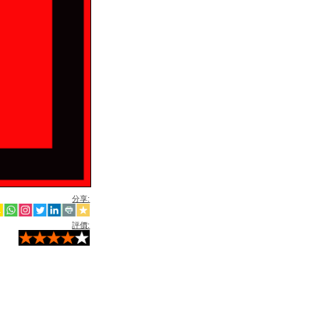
分享:
評價: