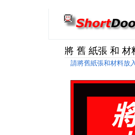
將 舊 紙張 和 
請將舊紙張和材料放